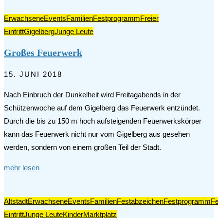
Erwachsene
Events
Familien
Festprogramm
Freier
Eintritt
Gigelberg
Junge Leute
Großes Feuerwerk
15. JUNI 2018
Nach Einbruch der Dunkelheit wird Freitagabends in der
Schützenwoche auf dem Gigelberg das Feuerwerk entzündet.
Durch die bis zu 150 m hoch aufsteigenden Feuerwerkskörper
kann das Feuerwerk nicht nur vom Gigelberg aus gesehen
werden, sondern von einem großen Teil der Stadt.
mehr lesen
Altstadt
Erwachsene
Events
Familien
Festabzeichen
Festprogramm
F
Eintritt
Junge Leute
Kinder
Marktplatz