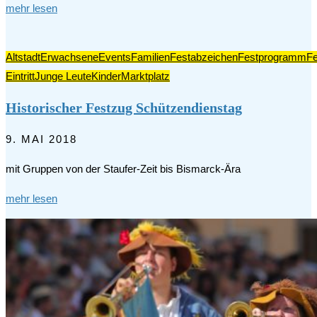
mehr lesen
Altstadt
Erwachsene
Events
Familien
Festabzeichen
Festprogramm
F
Eintritt
Junge Leute
Kinder
Marktplatz
Historischer Festzug Schützendienstag
9. MAI 2018
mit Gruppen von der Staufer-Zeit bis Bismarck-Ära
mehr lesen