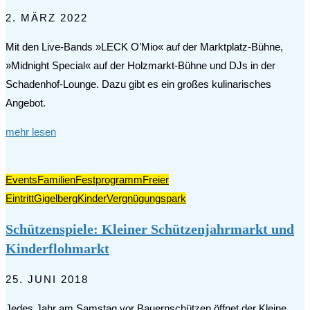
2. MÄRZ 2022
Mit den Live-Bands »LECK O’Mio« auf der Marktplatz-Bühne,
»Midnight Special« auf der Holzmarkt-Bühne und DJs in der
Schadenhof-Lounge. Dazu gibt es ein großes kulinarisches
Angebot.
mehr lesen
Events
Familien
Festprogramm
Freier
Eintritt
Gigelberg
Kinder
Vergnügungspark
Schützenspiele: Kleiner Schützenjahrmarkt und
Kinderflohmarkt
25. JUNI 2018
Jedes Jahr am Samstag vor Bauernschützen öffnet der Kleine