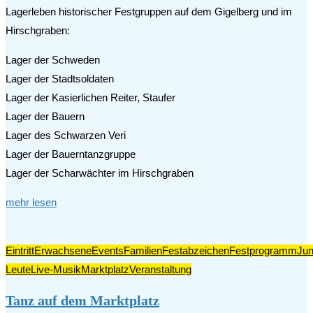
Lagerleben historischer Festgruppen auf dem Gigelberg und im
Hirschgraben:
Lager der Schweden
Lager der Stadtsoldaten
Lager der Kasierlichen Reiter, Staufer
Lager der Bauern
Lager des Schwarzen Veri
Lager der Bauerntanzgruppe
Lager der Scharwächter im Hirschgraben
mehr lesen
Eintritt
Erwachsene
Events
Familien
Festabzeichen
Festprogramm
Ju
Leute
Live-Musik
Marktplatz
Veranstaltung
Tanz auf dem Marktplatz