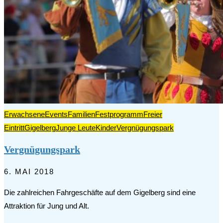
Erwachsene
Events
Familien
Festprogramm
Freier
Eintritt
Gigelberg
Junge Leute
Kinder
Vergnügungspark
Vergnügungspark
6. MAI 2018
Die zahlreichen Fahrgeschäfte auf dem Gigelberg sind eine
Attraktion für Jung und Alt.