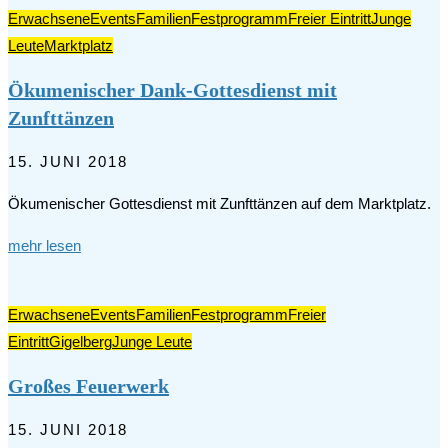
Erwachsene
Events
Familien
Festprogramm
Freier Eintritt
Junge
Leute
Marktplatz
Ökumenischer Dank-Gottesdienst mit
Zunfttänzen
15. JUNI 2018
Ökumenischer Gottesdienst mit Zunfttänzen auf dem Marktplatz.
mehr lesen
Erwachsene
Events
Familien
Festprogramm
Freier
Eintritt
Gigelberg
Junge Leute
Großes Feuerwerk
15. JUNI 2018