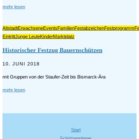
mehr lesen
Altstadt
Erwachsene
Events
Familien
Festabzeichen
Festprogramm
F
Eintritt
Junge Leute
Kinder
Marktplatz
Historischer Festzug Bauernschützen
10. JUNI 2018
mit Gruppen von der Staufer-Zeit bis Bismarck-Ära
mehr lesen
Start
Schützenplaner