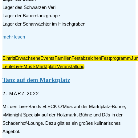
Lager des Schwarzen Veri
Lager der Bauerntanzgruppe
Lager der Scharwächter im Hirschgraben
mehr lesen
Eintritt
Erwachsene
Events
Familien
Festabzeichen
Festprogramm
Ju
Leute
Live-Musik
Marktplatz
Veranstaltung
Tanz auf dem Marktplatz
2. MÄRZ 2022
Mit den Live-Bands »LECK O’Mio« auf der Marktplatz-Bühne,
»Midnight Special« auf der Holzmarkt-Bühne und DJs in der
Schadenhof-Lounge. Dazu gibt es ein großes kulinarisches
Angebot.