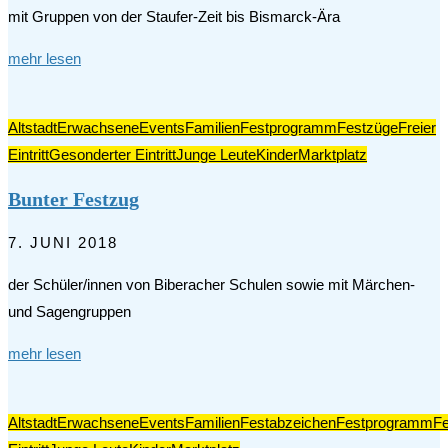
mit Gruppen von der Staufer-Zeit bis Bismarck-Ära
mehr lesen
Altstadt
Erwachsene
Events
Familien
Festprogramm
Festzüge
Freier
Eintritt
Gesonderter Eintritt
Junge Leute
Kinder
Marktplatz
Bunter Festzug
7. JUNI 2018
der Schüler/innen von Biberacher Schulen sowie mit Märchen-
und Sagengruppen
mehr lesen
Altstadt
Erwachsene
Events
Familien
Festabzeichen
Festprogramm
F