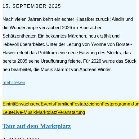
15. SEPTEMBER 2025
Nach vielen Jahren kehrt ein echter Klassiker zurück: Aladin und
die Wunderlampe verzaubert 2026 im Biberacher
Schützentheater. Ein bekanntes Märchen, neu erzählt und
liebevoll überarbeitet. Unter der Leitung von Yvonne von Borstel-
Hawor erlebt das Publikum eine neue Fassung des Stücks, das
bereits 2009 seine Uraufführung feierte. Für 2026 wurde das Stück
neu bearbeitet, die Musik stammt von Andreas Winter.
mehr lesen
Eintritt
Erwachsene
Events
Familien
Festabzeichen
Festprogramm
Ju
Leute
Live-Musik
Marktplatz
Veranstaltung
Tanz auf dem Marktplatz