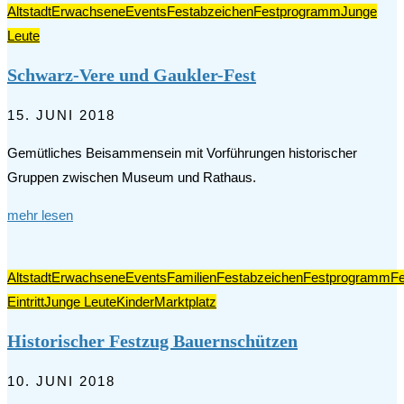
Altstadt
Erwachsene
Events
Festabzeichen
Festprogramm
Junge
Leute
Schwarz-Vere und Gaukler-Fest
15. JUNI 2018
Gemütliches Beisammensein mit Vorführungen historischer
Gruppen zwischen Museum und Rathaus.
mehr lesen
Altstadt
Erwachsene
Events
Familien
Festabzeichen
Festprogramm
F
Eintritt
Junge Leute
Kinder
Marktplatz
Historischer Festzug Bauernschützen
10. JUNI 2018