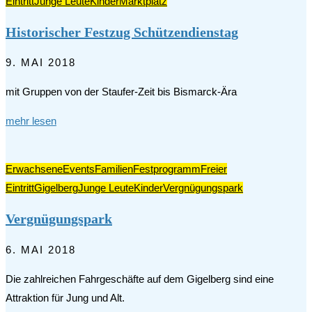
Eintritt
Junge Leute
Kinder
Marktplatz
Historischer Festzug Schützendienstag
9. MAI 2018
mit Gruppen von der Staufer-Zeit bis Bismarck-Ära
mehr lesen
Erwachsene
Events
Familien
Festprogramm
Freier
Eintritt
Gigelberg
Junge Leute
Kinder
Vergnügungspark
Vergnügungspark
6. MAI 2018
Die zahlreichen Fahrgeschäfte auf dem Gigelberg sind eine
Attraktion für Jung und Alt.