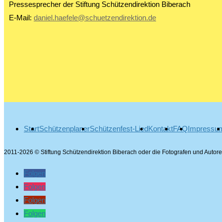
Pressesprecher der Stiftung Schützendirektion Biberach
E-Mail:
daniel.haefele@schuetzendirektion.de
Start
Schützenplaner
Schützenfest-Lied
Kontakt
FAQ
Impressu
2011-2026 © Stiftung Schützendirektion Biberach oder die Fotografen und Auto
Folgen
Folgen
Folgen
Folgen