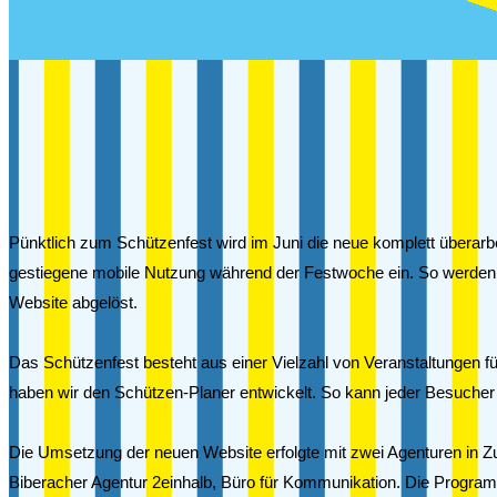
Pünktlich zum Schützenfest wird im Juni die neue komplett überarb
gestiegene mobile Nutzung während der Festwoche ein. So werden z
Website abgelöst.
Das Schützenfest besteht aus einer Vielzahl von Veranstaltungen 
haben wir den Schützen-Planer entwickelt. So kann jeder Besucher d
Die Umsetzung der neuen Website erfolgte mit zwei Agenturen in Z
Biberacher Agentur 2einhalb, Büro für Kommunikation. Die Programmi