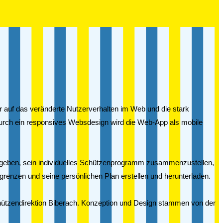
r auf das veränderte Nutzerverhalten im Web und die stark
Durch ein responsives Websdesign wird die Web-App als mobile
u geben, sein individuelles Schützenprogramm zusammenzustellen,
ngrenzen und seine persönlichen Plan erstellen und herunterladen.
chützendirektion Biberach. Konzeption und Design stammen von der