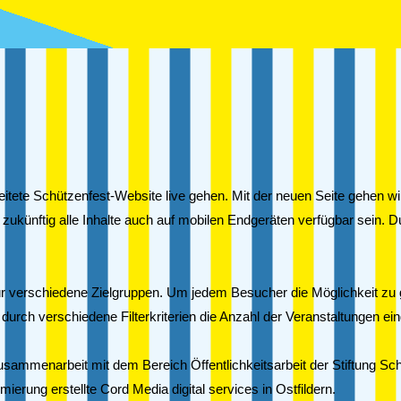
eitete Schützenfest-Website live gehen. Mit der neuen Seite gehen wi
ukünftig alle Inhalte auch auf mobilen Endgeräten verfügbar sein. 
für verschiedene Zielgruppen. Um jedem Besucher die Möglichkeit z
urch verschiedene Filterkriterien die Anzahl der Veranstaltungen ei
usammenarbeit mit dem Bereich Öffentlichkeitsarbeit der Stiftung S
erung erstellte Cord Media digital services in Ostfildern.