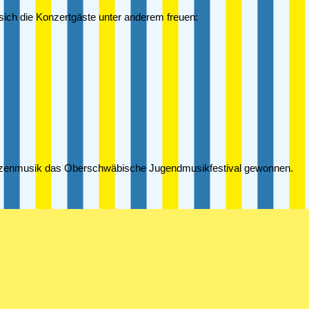
ich die Konzertgäste unter anderem freuen:
chützenmusik das Oberschwäbische Jugendmusikfestival gewonnen.