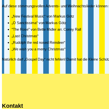
Auf diese stimmungsvollen Advents- und Weihnachtslieder können s
„New Festival Music“ von Markus Götz
„O Sanctissima“ von Markus Götz
“The Rose” von Bette Midler arr. Conny Rall
„Last Christmas“
„Rudolph the red nosed Reindeer“
„We wish you a merry Christmas“
Natürlich darf „Gospel Day“ nicht fehlen! Damit hat die Kleine S
Kontakt