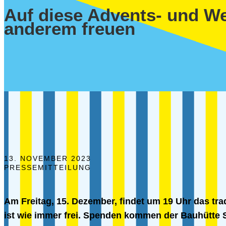
Auf diese Advents- und We
anderem freuen
13. NOVEMBER 2023
PRESSEMITTEILUNG
Am Freitag, 15. Dezember, findet um 19 Uhr das trad
ist wie immer frei. Spenden kommen der Bauhütte 