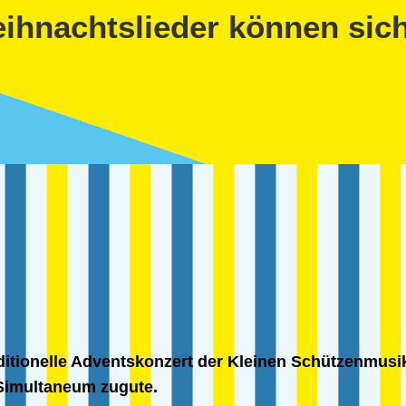
ihnachtslieder können sich
itionelle Adventskonzert der Kleinen Schützenmusik in
Simultaneum zugute.