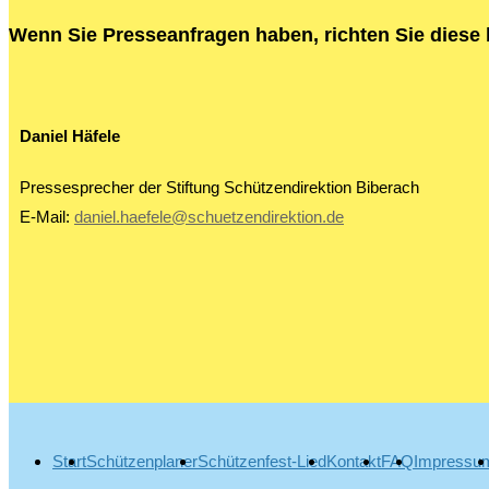
Wenn Sie Presseanfragen haben, richten Sie diese b
Daniel Häfele
Pressesprecher der Stiftung Schützendirektion Biberach
E-Mail:
daniel.haefele@schuetzendirektion.de
Start
Schützenplaner
Schützenfest-Lied
Kontakt
FAQ
Impressu