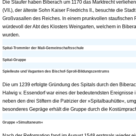
Die Staufer haben Biberach um 1170 das Marktrecht verliehen
(VII.), der älteste Sohn Kaiser Friedrichs II., besuchte die S
Großvasallen des Reiches. In einem prunkvollen staufischen 
würdevoll der Abt des Klosters Weingarten, welchem in Biber
wurden.
Spital-Trommler der Mali-Gemeinschaftsschule
Spital-Gruppe
Spielleute und Vaganten des Bischof-Sproll-Bildungszentrums
Die um 1239 erfolgte Gründung des Spitals durch den Bibera
Halwig v. Essendorf war eines der bedeutendsten Ereignisse in
neben den drei Stiftern die Patrizier der »Spitalbauhütte«, 
besonderes Gepräge erhält die Gruppe durch die Kostümpracht
Gruppe »Simultaneum«
Nach der Reformation fand im August 1548 erstmals wieder eine