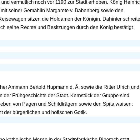
 und vermutlich noch vor 1190 zur Stadt erhoben. König Heinri
tadt mit seiner Gemahlin Margarete v. Babenberg sowie den
Reisewagen sitzen die Hofdamen der Königin. Dahinter schreite
ach seine Rechte und Besitzungen durch den König bestätigt
cher Ammann Bertold Hupmann d. Ä. sowie die Ritter Ulrich und
 der Frühgeschichte der Stadt. Kernstück der Gruppe sind
umgeben von Pagen und Schildträgern sowie den Spitalwaisen;
 der bürgerlichen und höfischen Gotik.
 katholische Messe in der Stadtpfarrkirche Biberach statt.